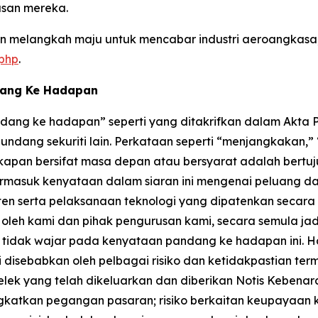
san mereka.
 melangkah maju untuk mencabar industri aeroangkasa, 
.php
.
dang Ke Hadapan
ang ke hadapan” seperti yang ditakrifkan dalam Akta Pe
ndang sekuriti lain. Perkataan seperti “menjangkakan,
kapan bersifat masa depan atau bersyarat adalah bertu
rmasuk kenyataan dalam siaran ini mengenai peluang da
if paten serta pelaksanaan teknologi yang dipatenkan sec
eh kami dan pihak pengurusan kami, secara semula jadi
idak wajar pada kenyataan pandang ke hadapan ini. Ha
disebabkan oleh pelbagai risiko dan ketidakpastian ter
ek yang telah dikeluarkan dan diberikan Notis Kebenara
katkan pegangan pasaran; risiko berkaitan keupayaan ka