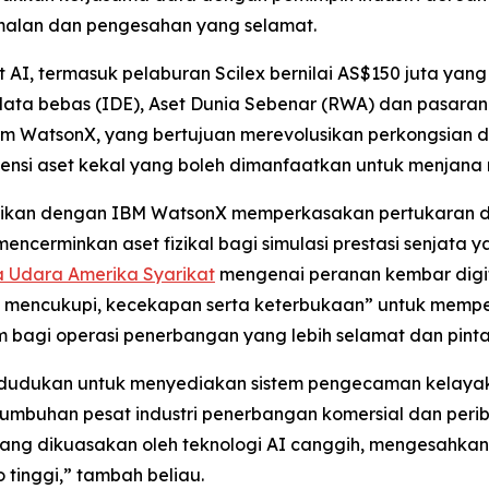
malan dan pengesahan yang selamat.
I, termasuk pelaburan Scilex bernilai AS$150 juta yan
a bebas (IDE), Aset Dunia Sebenar (RWA) dan pasaran ke
rm WatsonX, yang bertujuan merevolusikan perkongsian d
i aset kekal yang boleh dimanfaatkan untuk menjana nil
rasikan dengan IBM WatsonX memperkasakan pertukaran d
cerminkan aset fizikal bagi simulasi prestasi senjata y
ra Udara Amerika Syarikat
mengenai peranan kembar digital
 mencukupi, kecekapan serta keterbukaan” untuk mempe
bagi operasi penerbangan yang lebih selamat dan pinta
kedudukan untuk menyediakan sistem pengecaman kelayak
tumbuhan pesat industri penerbangan komersial dan peri
, yang dikuasakan oleh teknologi AI canggih, mengesahka
 tinggi,” tambah beliau.