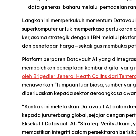
data generasi baharu melalui pemodelan ra
Langkah ini memperkukuh momentum Datavault A
superkomputer untuk memperkasa pertukaran dat
kerjasama strategik dengan IBM melalui platfo
dan penetapan harga—sekali gus membuka potens
Platform berpaten Datavault AI yang diinteg
membolehkan penciptaan kembar digital yang men
oleh Brigedier Jeneral Heath Collins dari Tente
menawarkan “tumpuan luar biasa, sumber yang
diperluaskan kepada sektor aeroangkasa awam 
“Kontrak ini meletakkan Datavault AI dalam 
kepada juruterbang global, sejajar dengan per
Eksekutif Datavault AI. “Strategi VerifyU kami
memastikan integriti dalam persekitaran berisiko