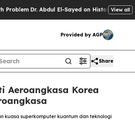
r. Abdul El-Sayed on Historic Michigan Win: “Peop
View all
Provided by AGP
Share
ti Aeroangkasa Korea
eroangkasa
kan kuasa superkomputer kuantum dan teknologi