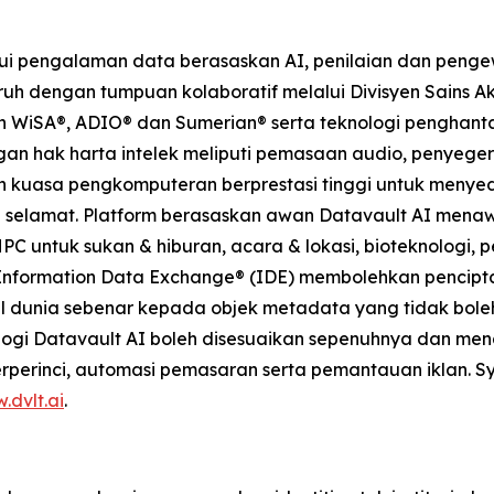
ui pengalaman data berasaskan AI, penilaian dan peng
uh dengan tumpuan kolaboratif melalui Divisyen Sains Aku
 WiSA®, ADIO® dan Sumerian® serta teknologi penghantar
gan hak harta intelek meliputi pemasaan audio, penye
n kuasa pengkomputeran berprestasi tinggi untuk menyed
selamat. Platform berasaskan awan Datavault AI menaw
HPC untuk sukan & hiburan, acara & lokasi, bioteknologi,
 Information Data Exchange® (IDE) membolehkan pencipta
l dunia sebenar kepada objek metadata yang tidak bole
nologi Datavault AI boleh disesuaikan sepenuhnya dan m
terperinci, automasi pemasaran serta pemantauan iklan. Sy
.dvlt.ai
.