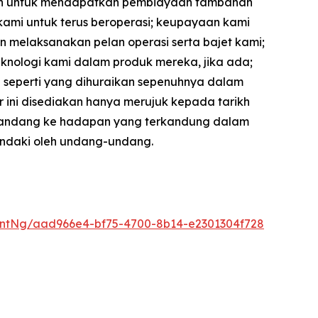
luan untuk mendapatkan pembiayaan tambahan
ami untuk terus beroperasi; keupayaan kami
melaksanakan pelan operasi serta bajet kami;
nologi kami dalam produk mereka, jika ada;
ain seperti yang dihuraikan sepenuhnya dalam
 ini disediakan hanya merujuk kepada tarikh
 pandang ke hadapan yang terkandung dalam
hendaki oleh undang-undang.
ntNg/aad966e4-bf75-4700-8b14-e2301304f728