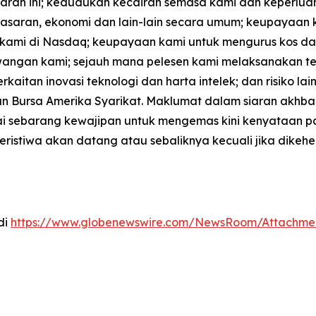
siaran ini; kedudukan kecairan semasa kami dan keper
asaran, ekonomi dan lain-lain secara umum; keupayaan k
ami di Nasdaq; keupayaan kami untuk mengurus kos dan 
ngan kami; sejauh mana pelesen kami melaksanakan tek
rkaitan inovasi teknologi dan harta intelek; dan risiko l
n Bursa Amerika Syarikat. Maklumat dalam siaran akhbar
nyai sebarang kewajipan untuk mengemas kini kenyataan
eristiwa akan datang atau sebaliknya kecuali jika dike
di
https://www.globenewswire.com/NewsRoom/Attachme