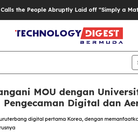
ple Abruptly Laid off “Simply a Math Problem
D
angani MOU dengan Universi
i Pengecaman Digital dan A
an juruterbang digital pertama Korea, dengan memanfaat
rusnya