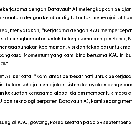
Bekerjasama dengan Datavault AI melengkapkan pelaja
antum dengan kembar digital untuk menerajui latihan 
 Korea, menyatakan, “Kerjasama dengan KAU mempercep
 satu penghormatan untuk bekerjasama dengan Sonia, N
menggabungkan kepimpinan, visi dan teknologi untuk me
angkasa. Momentum yang kami bina bersama KAU ini buk
al.”
t AI, berkata, “Kami amat berbesar hati untuk bekerjas
rak ini bukan sahaja memajukan sistem kelayakan pengecam
kan kekuatan kerjasama global dalam membentuk masa de
an teknologi berpaten Datavault AI, kami sedang mem
gsung di KAU, goyang, korea selatan pada 29 september 2