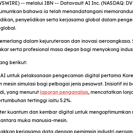
IRE) -- melalui IBN -- Datavault AI Inc. (NASDAQ: DVLT)
ngumumkan bahawa ia telah menandatangani memorandum
ikan, penyelidikan serta kerjasama global dalam pen
global.
cemerlang dalam kejuruteraan dan inovasi aeroangkasa.
kar serta profesional masa depan bagi menyokong indust
ang berikut:
 AI untuk pelaksanaan pengecaman digital pertama Korea
mesin simulasi bagi pelbagai jenis pesawat. Inisiatif in
di, yang menurut
laporan penganalisis
, mencatatkan lonj
umbuhan tertinggi iaitu 5.2%.
er kuantum dan kembar digital untuk mengoptimumkan r
antara muka manusia-mesin.
akkan kerjasama data dengan pemimpin industri aeroan