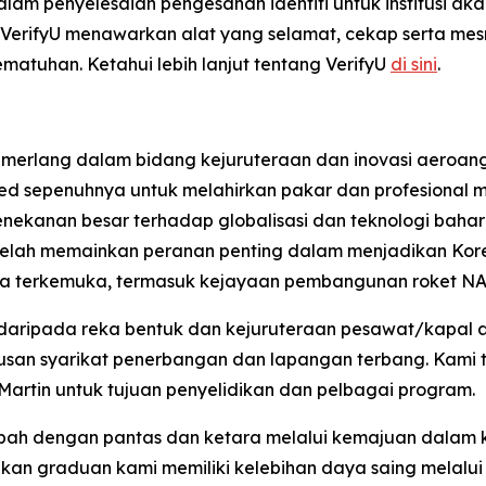
am penyelesaian pengesahan identiti untuk institusi aka
, VerifyU menawarkan alat yang selamat, cekap serta m
tuhan. Ketahui lebih lanjut tentang VerifyU
di sini
.
cemerlang dalam bidang kejuruteraan dan inovasi aeroan
ted sepenuhnya untuk melahirkan pakar dan profesional 
nekanan besar terhadap globalisasi dan teknologi baha
 telah memainkan peranan penting dalam menjadikan Ko
asa terkemuka, termasuk kejayaan pembangunan roket N
 daripada reka bentuk dan kejuruteraan pesawat/kapal 
usan syarikat penerbangan dan lapangan terbang. Kami t
 Martin untuk tujuan penyelidikan dan pelbagai program.
ah dengan pantas dan ketara melalui kemajuan dalam k
kan graduan kami memiliki kelebihan daya saing melalu